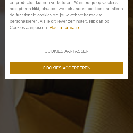
en producten kunnen verbeteren. Wanneer je op Cookies
accepteren klikt, plaatsen we ook andere cookies dan alleen
ACTUEEL
de functionele cookies om jouw websitebezoek te
personaliseren. Als je dit liever zelf instelt, klik dan op
Cookies aanpassen.
Meer informatie
COOKIES AANPASSEN
COOKIES ACCEPTEREN