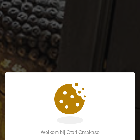
Welkom bij Otori Omakase