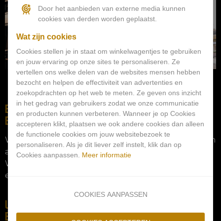
Door het aanbieden van externe media kunnen
cookies van derden worden geplaatst.
Wat zijn cookies
Cookies stellen je in staat om winkelwagentjes te gebruiken
en jouw ervaring op onze sites te personaliseren. Ze
vertellen ons welke delen van de websites mensen hebben
bezocht en helpen de effectiviteit van advertenties en
zoekopdrachten op het web te meten. Ze geven ons inzicht
in het gedrag van gebruikers zodat we onze communicatie
EEN ONVERGETELIJKE
en producten kunnen verbeteren. Wanneer je op Cookies
ERVARING
accepteren klikt, plaatsen we ook andere cookies dan alleen
de functionele cookies om jouw websitebezoek te
We hopen u snel te zien in Restaurant Otori voor een
personaliseren. Als je dit liever zelf instelt, klik dan op
avond vol heerlijke wagyu gerechten.
Cookies aanpassen.
Meer informatie
Wij zorgen voor een exclusieve en onvergetelijke
ervaring.
COOKIES AANPASSEN
UPCOMING WAGYU
EXPERIENCE