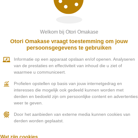
Welkom bij Otori Omakase
Otori Omakase vraagt toestemming om jouw
persoonsgegevens te gebruiken
apans dineren in Voorschot
Informatie op een apparaat opslaan en/of openen. Analyseren
van de prestaties en effectiviteit van inhoud die u ziet of
iet u van Japanse en andere Oosterse specialiteiten. Nat
waarmee u communiceert.
ndere typische Japanse gerechten. Naast Japanse gerecht
nde andere Oosterse keukens tal van andere Aziatische l
Profielen opstellen op basis van jouw internetgedrag en
interesses die mogelijk ook gedeeld kunnen worden met
Otori Omakase
derden en bedoeld zijn om persoonlijke content en advertenties
weer te geven.
dan voor een van onze Omakase menu’s. Omakase is een Jap
Door het aanbieden van externe media kunnen cookies van
 Omakase betekent letterlijk vertaald:
“Ik laat het aan 
derden worden geplaatst.
e op enkele van uw voorkeuren alle gangen naar eigen 
en ontdek de Otori Omakase Menu’s.
Wat zijn cookies