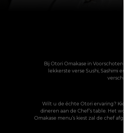
J
Bij Otori Omakase in Voorschoten gen
lekkerste verse Sushi, Sashimi en a
verschille
Wilt u de échte Otori ervaring? Kies 
dineren aan de Chef’s table. Het woord
Omakase menu’s kiest zal de chef afgaand