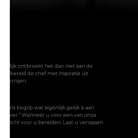
en
uurlijk ontbreekt het dan niet aan de
en bereid de chef met inspiratie uit
ekkernijen.
ans begrip wat eigenlijk gelijk is aan
jou over.”
Wanneer u voor een van onze
inzicht voor u bereiden. Laat u verrassen